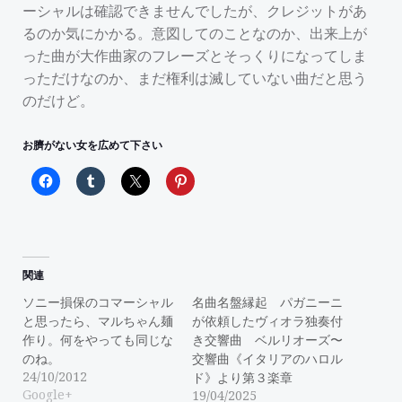
ーシャルは確認できませんでしたが、クレジットがあ
るのか気にかかる。意図してのことなのか、出来上が
った曲が大作曲家のフレーズとそっくりになってしま
っただけなのか、まだ権利は滅していない曲だと思う
のだけど。
お臍がない女を広めて下さい
関連
ソニー損保のコマーシャル
名曲名盤縁起 パガニーニ
と思ったら、マルちゃん麺
が依頼したヴィオラ独奏付
作り。何をやっても同じな
き交響曲 ベルリオーズ〜
のね。
交響曲《イタリアのハロル
24/10/2012
ド》より第３楽章
Google+
19/04/2025