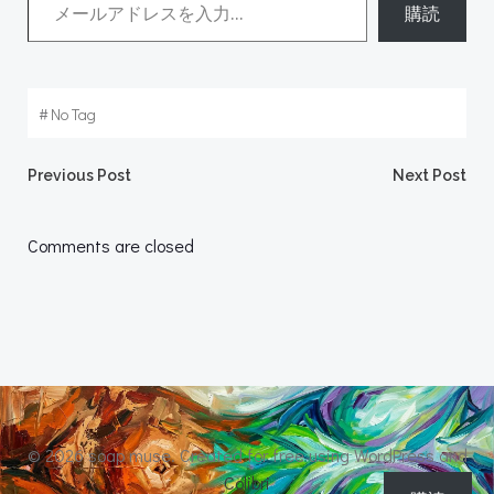
購読
#
No Tag
Post
Post
Previous Post
Next Post
navigation
navigation
Comments are closed
© 2026 soap muse. Created for free using WordPress and
Colibri